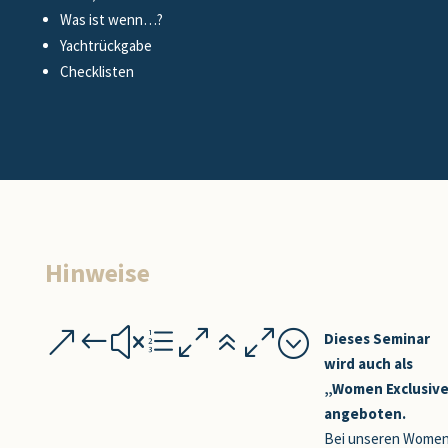
Was ist wenn…?
Yachtrückgabe
Checklisten
Hinweise
&#xe060;
Dieses Seminar
wird auch als
„Women Exclusiv
angeboten.
Bei unseren Women