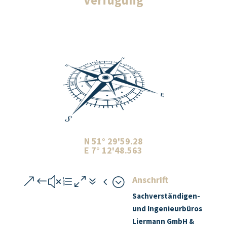
Verfügung
N 51° 29'59.28
E 7° 12'48.563
Anschrift
&#xe074;
Sachverständigen-
und Ingenieurbüros
Liermann GmbH &